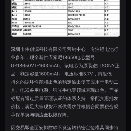
深圳市伟创源科技有限公司营销中心，专注锂电池行
业多年，现全新供应索尼18650电芯型号
US18650VT-1600mAh。该电芯为原装进口SONY正
品，额定容量1600mAh，电压标准3.7V，内阻低，
持久的循环性能和出色的稳定输出使其应用于电动工
具、电器备用电源、强光手电等领域表现出色。产品
标配有通过质量管理认证的体系支持，搭配实惠批发
价格，满足大宗现货不断供需求并根据合同票税合规
承保单换与物流全权限保障。
因交易即全面安排防软不良运转精密定位模具同步特